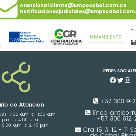
Atencionalcliente@empocabal.com.co
Notificacionesjudiciales@empocabal.com
REDES SOCIALE
+57 300 912 
rio de Atencion
línea anticorr
es: 7:50 a.m. a 11:50 a.m -
+57 300 912 2
0 p.m. a 4:50 p.m.
: 8:00 a.m. a 2:45 p.m
Cra 15 # 12 - 11 
de Cabal Risa