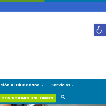
Abrir
nción Al Ciudadano
Servicios
Search
 CONDICIONES UNIFORMES
for:
Search Button