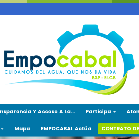
nsparencia Y Acceso A La…
Participa
Ate
l
Mapa
EMPOCABAL Actúa
CONTRATO DE