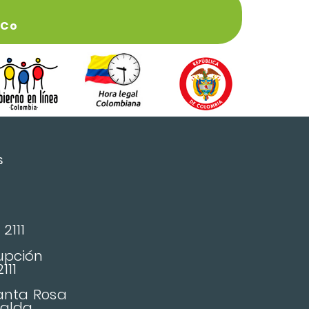
.co
S
2111
upción
111
Santa Rosa
ralda