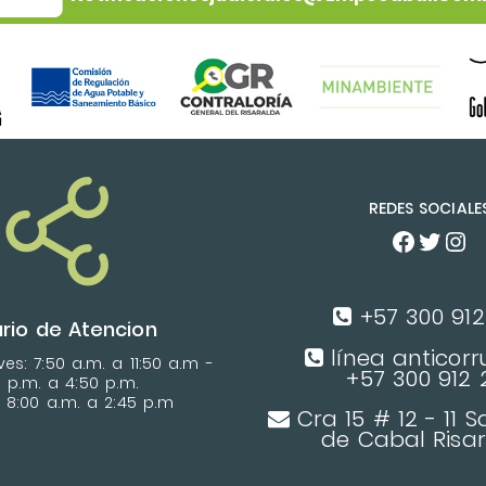
REDES SOCIALE
+57 300 912 
rio de Atencion
línea anticorr
es: 7:50 a.m. a 11:50 a.m -
+57 300 912 2
0 p.m. a 4:50 p.m.
: 8:00 a.m. a 2:45 p.m
Cra 15 # 12 - 11 
de Cabal Risa