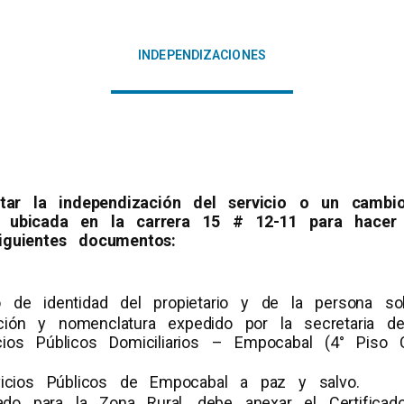
INDEPENDIZACIONES
citar la independización del servicio o un camb
 ubicada en la carrera 15 # 12-11 para hacer s
iguientes documentos:
de identidad del propietario y de la persona soli
cación y nomenclatura expedido por la secretaria de
ios Públicos Domiciliarios – Empocabal (4° Piso C
vicios Públicos de Empocabal a paz y salvo.
tado para la Zona Rural, debe anexar el Certifica