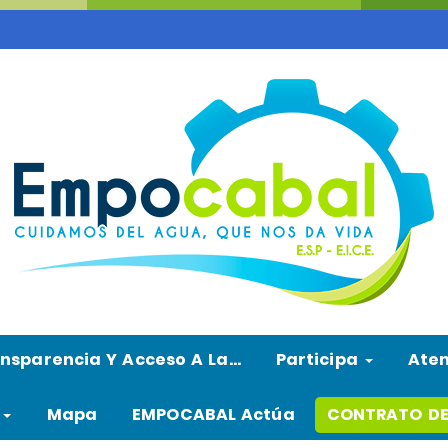
nsparencia Y Acceso A La…
Participa
Ate
l
Mapa
EMPOCABAL Actúa
CONTRATO DE