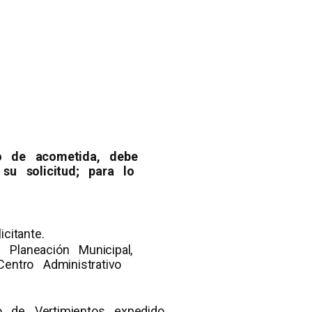
io de acometida, debe
u solicitud; para lo
citante.
 Planeación Municipal,
entro Administrativo
do de Vertimientos expedido