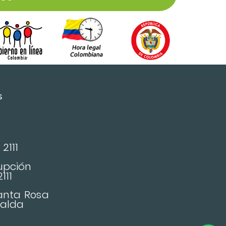
S
2111
upción
111
Santa Rosa
ralda