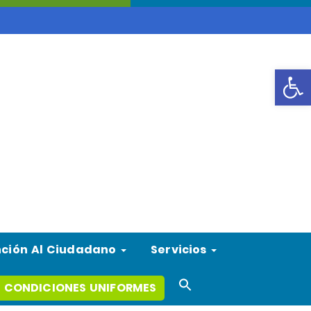
Abrir
nción Al Ciudadano
Servicios
Search
 CONDICIONES UNIFORMES
for:
Search Button