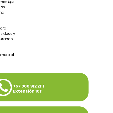
timos
tips
das
ana
para
esiduos y
gurando
omercial
+57 300 912 2111
Extensión 1011