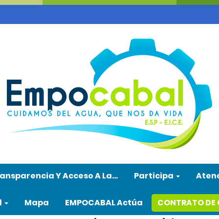
ansparencia Y Acceso A La…
Participa
Aten
l
Mapa
EMPOCABAL Actúa
CONTRATO DE 