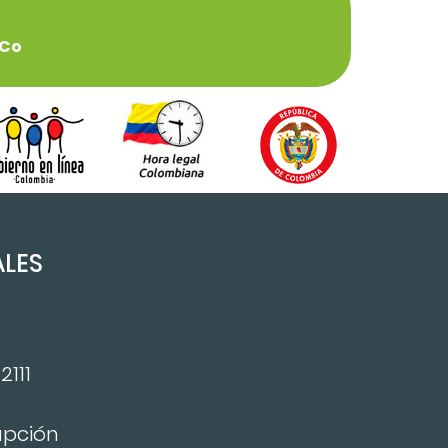
.co
ALES
ok
er
stagram
2111
upción