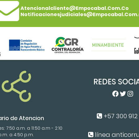
Atencionalcliente@empocabal.com.co
Notificacionesjudiciales@empocabal.com
REDES SOCI
Facebo
Twitt
In
+57 300 912 
ario de Atencion
: 7:50 a.m. a 11:50 a.m - 2:10
línea anticorr
p.m. a 4:50 p.m.