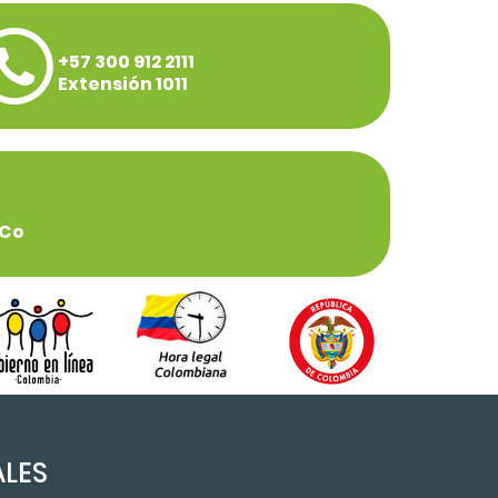
+57 300 912 2111
Extensión 1011
.co
ALES