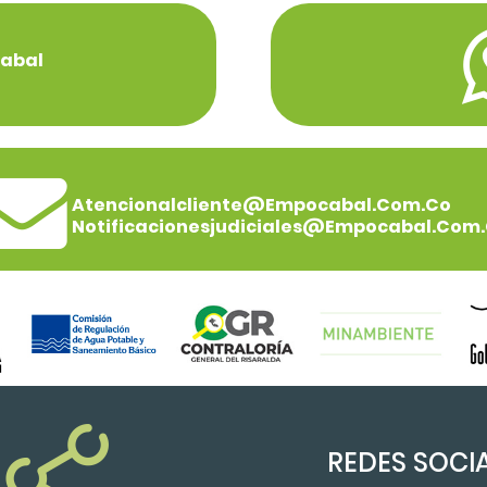
Cabal
Atencionalcliente@empocabal.com.co
Notificacionesjudiciales@empocabal.com
REDES SOCI