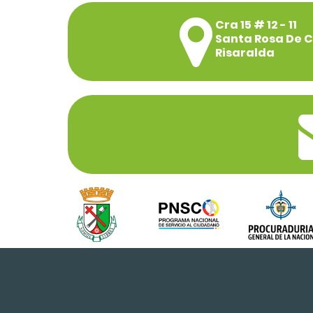
Cra 15 # 12 - 11
Santa Rosa De 
Risaralda