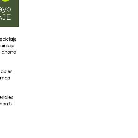
ciclaje,
ciclaje
, ahorra
ables.
ramas
eriales
 con tu