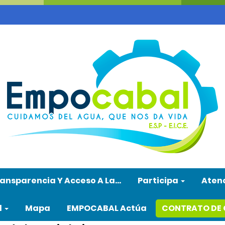
ansparencia Y Acceso A La…
Participa
Aten
l
Mapa
EMPOCABAL Actúa
CONTRATO DE 