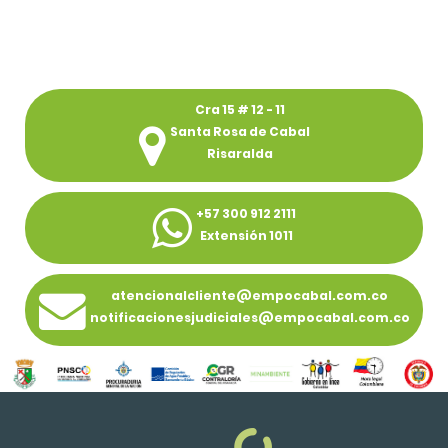
Cra 15 # 12 - 11
Santa Rosa de Cabal
Risaralda
+57 300 912 2111
Extensión 1011
atencionalcliente@empocabal.com.co
notificacionesjudiciales@empocabal.com.co