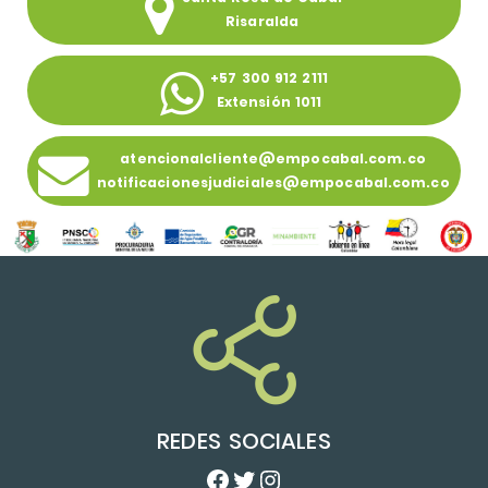
Risaralda
+57 300 912 2111
Extensión 1011
atencionalcliente@empocabal.com.co
notificacionesjudiciales@empocabal.com.co
REDES SOCIALES