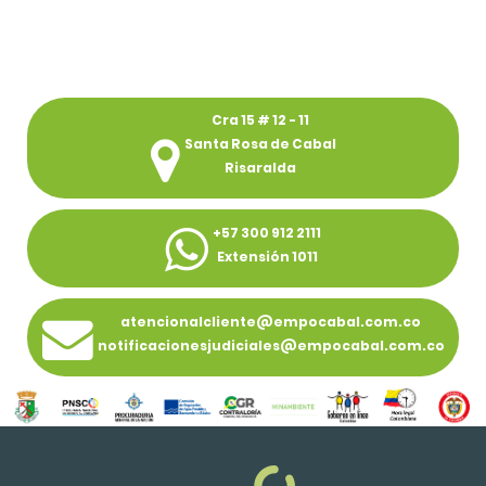
Cra 15 # 12 - 11
Santa Rosa de Cabal
Risaralda
+57 300 912 2111
Extensión 1011
atencionalcliente@empocabal.com.co
notificacionesjudiciales@empocabal.com.co